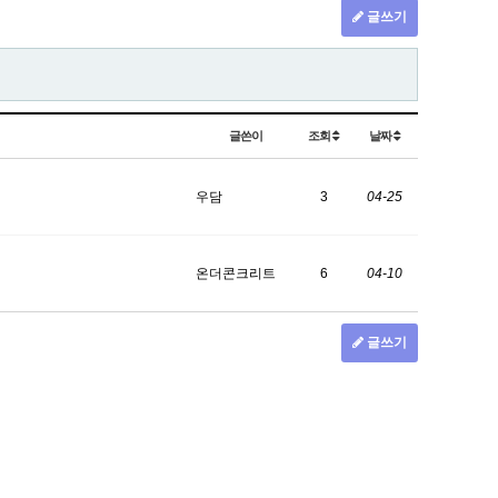
글쓰기
글쓴이
조회
날짜
우담
3
04-25
온더콘크리트
6
04-10
글쓰기