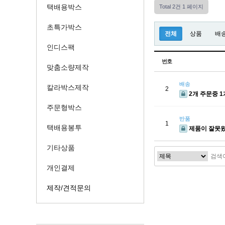
택배용박스
Total 2건
1 페이지
초특가박스
전체
상품
배
인디스팩
번호
맞춤소량제작
배송
칼라박스제작
2
2개 주문중 
주문형박스
반품
1
택배용봉투
제품이 잘못
기타상품
개인결제
제작/견적문의