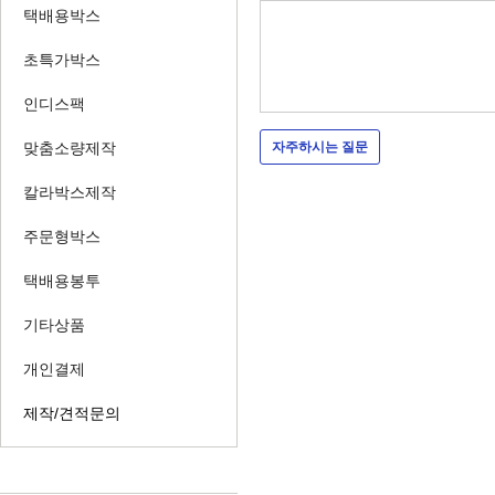
택배용박스
초특가박스
인디스팩
맞춤소량제작
자주하시는 질문
칼라박스제작
주문형박스
택배용봉투
기타상품
개인결제
제작/견적문의